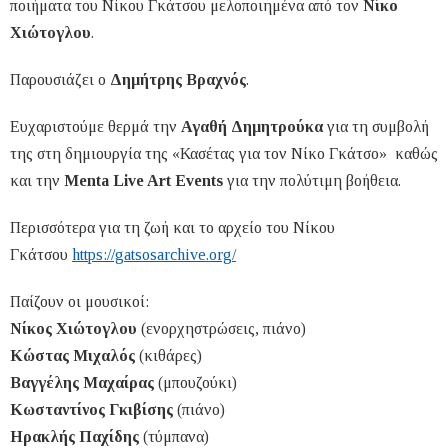
ποιήματα του Νίκου Γκάτσου μελοποιημένα από τον
Νίκο
Χιώτογλου
.
Παρουσιάζει ο
Δημήτρης Βραχνός
.
Ευχαριστούμε θερμά την
Αγαθή Δημητρούκα
για τη συμβολή
της στη δημιουργία της «Κασέτας για τον Νίκο Γκάτσο» καθώς
και την
Menta Live Art Events
για την πολύτιμη βοήθεια.
Περισσότερα για τη ζωή και το αρχείο του Νίκου
Γκάτσου
https://gatsosarchive.org/
Παίζουν οι μουσικοί:
Νίκος Χιώτογλου
(ενορχηστρώσεις, πιάνο)
Κώστας Μιχαλός
(κιθάρες)
Βαγγέλης Μαχαίρας
(μπουζούκι)
Κωσταντίνος Γκιβίσης
(πιάνο)
Ηρακλής Παχίδης
(τύμπανα)