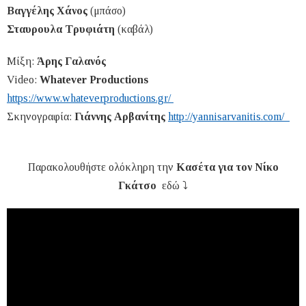
Βαγγέλης Χάνος
(μπάσο)
Σταυρουλα Τρυφιάτη
(καβάλ)
Μίξη:
Άρης Γαλανός
Video:
Whatever Productions
https://www.whateverproductions.gr/
Σκηνογραφία:
Γιάννης Αρβανίτης
http://yannisarvanitis.com/
Παρακολουθήστε ολόκληρη την
Κασέτα για τον Νίκο
Γκάτσο
εδώ ⤵