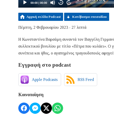
00:00
|
00:00
20
20
Αρχική σελίδα Podcast
Κατέβασμα επεισοδίου
Πέμπτη, 2 Φεβρουαρίου 2023 - 27 λεπτά
Η Κωνσταντίνα Βαρσάμη συναντά τον Βαγγέλη Γερμανό 
συλλεκτικού βινυλίου με τίτλο «Πέτρα που κυλάει». Ο γ
συνέπεια και ήθος, ο αγαπημένος τραγουδοποιός αφηγείτ
Εγγραφή στο podcast
Apple Podcasts
RSS Feed
Κοινοποίηση