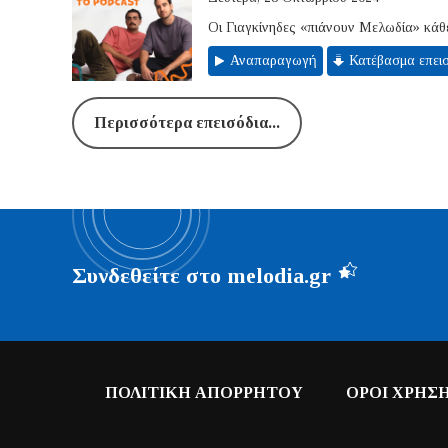
Οι Γιαγκίνηδες «πιάνουν Μελωδία» κάθε
Αναπαραγωγή
Κατέβασμα επει
Περισσότερα επεισόδια...
Συνδεθείτε στο melodia.gr
ΠΟΛΙΤΙΚΗ ΑΠΟΡΡΗΤΟΥ
ΟΡΟΙ ΧΡΗΣ