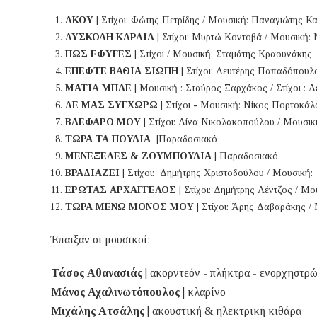
ΑΚΟΥ
| Στίχοι: Φώτης Πετρίδης / Μουσική: Παναγιώτης Κ
ΔΥΣΚΟΛΗ ΚΑΡΔΙΑ
| Στίχοι: Μυρτώ Κοντοβά / Μουσική:
ΠΩΣ ΕΦΥΓΕΣ
| Στίχοι / Μουσική: Σταμάτης Κραουνάκης
ΕΠΕΦΤΕ ΒΑΘΙΑ ΣΙΩΠΗ
| Στίχοι: Λευτέρης Παπαδόπου
ΜΑΤΙΑ ΜΠΛΕ
| Μουσική : Σταύρος Ξαρχάκος / Στίχοι :
ΔΕ ΜΑΣ ΣΥΓΧΩΡΩ
| Στίχοι - Μουσική: Νίκος Πορτοκά
ΒΛΕΦΑΡΟ ΜΟΥ
| Στίχοι: Λίνα Νικολακοπούλου / Μουσι
ΤΩΡΑ ΤΑ ΠΟΥΛΙΑ
|Παραδοσιακό
ΜΕΝΕΞΕΔΕΣ & ΖΟΥΜΠΟΥΛΙΑ
| Παραδοσιακό
ΒΡΑΔΙΑΖΕΙ
| Στίχοι: Δημήτρης Χριστοδούλου / Μουσική
ΕΡΩΤΑΣ ΑΡΧΑΓΓΕΛΟΣ
| Στίχοι: Δημήτρης Λέντζος / Μ
ΤΩΡΑ ΜΕΝΩ ΜΟΝΟΣ ΜΟΥ
| Στίχοι: Άρης Δαβαράκης 
Έπαιξαν οι μουσικοί:
Τάσος Αθανασιάς
| ακορντεόν - πλήκτρα - ενορχηστρώ
Μάνος Αχαλινωτόπουλος
| κλαρίνο
Μιχάλης Ατσάλης
| ακουστική & ηλεκτρική κιθάρα