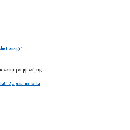
ductions.gr/
πολύτιμη συμβολή της.
ia992
#piasemelodia