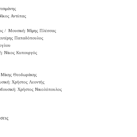
ατσιμάνης
 Νίκος Αντύπας
λος / Μουσική: Μίμης Πλέσσας
 Λευτέρης Παπαδόπουλος
λογλου
κή: Νίκος Κυπουργός
: Μίκης Θεοδωράκης
ουσική: Χρήστος Λεοντής
/ Μουσική: Χρήστος Νικολόπουλος
σεις