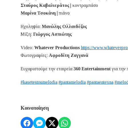
Σταύρος Καβαλιεράτος
| κοντραμπάσο
Μαρίνα Τσοκάνη
| πιάνο
Ηχοληψία:
Μανώλης Ολλανδέζος
Μίξη:
Γιώργος Ασπιώτης
Video:
Whatever Productions
https://www.whateverpro
Φωτογραφίες:
Αφροδίτη Ζαγγανά
Ευχαριστούμε την εταιρεία
360 Entertainment
για την 
#kasetestoumelodia
#pantamelodia
#pantaentexna
#melod
Κοινοποίηση