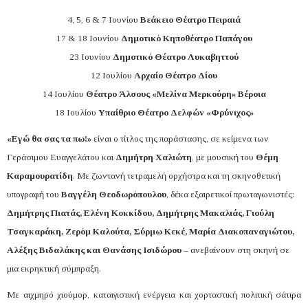
4, 5, 6 & 7 Ιουνίου
Βεάκειο Θέατρο Πειραιά
17 & 18 Ιουνίου
Δημοτικό Κηποθέατρο Παπάγου
23 Ιουνίου
Δημοτικό Θέατρο Λυκαβηττού
12 Ιουλίου
Αρχαίο Θέατρο Δίου
14 Ιουλίου
Θέατρο Άλσους «Μελίνα Μερκούρη» Βέροια
18 Ιουλίου
Υπαίθριο Θέατρο Δελφών «Φρύνιχος»
«Εγώ θα σας τα πω!»
είναι ο τίτλος της παράστασης, σε κείμενα των
Γεράσιμου Ευαγγελάτου και
Δημήτρη Χαλιώτη
, με μουσική του
Θέμη
Καραμουρατίδη
. Με ζωντανή τετραμελή ορχήστρα και τη σκηνοθετική
υπογραφή του
Βαγγέλη Θεοδωρόπουλου
, δέκα εξαιρετικοί πρωταγωνιστές:
Δημήτρης Πιατάς, Ελένη Κοκκίδου, Δημήτρης Μακαλιάς, Γιούλη
Τσαγκαράκη, Ζερόμ Καλούτα, Σύρμω Κεκέ, Μαρία Διακοπαναγιώτου,
Αλέξης Βιδαλάκης και Θανάσης Ισιδώρου
– ανεβαίνουν στη σκηνή σε
μια εκρηκτική σύμπραξη.
Με αιχμηρό χιούμορ, καταιγιστική ενέργεια και χορταστική πολιτική σάτιρα