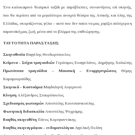
Ένα καλοκαιρινό θεατρικό ταξίδι με απρόβλεπτες συναντήσεις επί σκηνής,
που θα περάσει από τα μεγαλύτερα ανοιχτά θέατρα της Αττικής και όλης της
Ελλάδας, σκορπίζοντας γέλιο – αυτό που δεν παύει να μας χαρίζει απλόχερα η
παρανοϊκή μας ζωή, μέσα από το βλέμμα της επιθεώρησης.
ΤΑΥΤΟΤΗΤΑ ΠΑΡΑΣΤΑΣΗΣ
Σκηνοθεσία
Βαγγέλης Θεοδωρόπουλος
Κείμενα – Στίχοι τραγουδιών
Γεράσιμος Ευαγγελάτος, Δημήτρης Χαλιώτης
Πρωτότυπα τραγούδια – Μουσική – Ενορχηστρώσεις
Θέμης
Καραμουρατίδης
Σκηνικά – Κοστούμια
Μαγδαληνή Αυγερινού
Κίνηση
Αλέξανδρος Σταυρόπουλος
Σχεδιασμός φωτισμών
Αποστόλης Κουτσιανικούλης
Φωνητική διδασκαλία
Αποστόλης Ψυχράμης
Βοηθός σκηνοθέτη
Πάνος Κορογιαννάκης
Βοηθός σκηνογράφου – ενδυματολόγου
Αγγελική Πολίτη