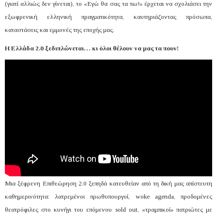
(γιατί αλλιώς δεν γίνεται), το «Εγώ θα σας τα πω!» έρχεται να σχολιάσει την
εξωφρενική ελληνική πραγματικότητα, καυτηριάζοντας πρόσωπα,
καταστάσεις και εμμονές της εποχής μας.
Η Ελλάδα 2.0 ξεδιπλώνεται… κι όλοι θέλουν να μας τα πουν!
Μια ξέφρενη Επιθεώρηση 2.0 ξεπηδά κατευθείαν από τη δική μας απίστευτη
καθημερινότητα: λατρεμένοι πρωθυπουργοί,
woke
agenda
, προδομένες
θεατρόφιλες στο κυνήγι του επόμενου
sold
out
, «τραμπικοί» πατριώτες με