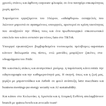
χρυσές στάνες και άφθονη
corporate
φλυαρία, σε ένα πανηγύρι επικαιρότητας
χωρίς φρένο.
Χαρούμενοι εργαζόμενοι του 16ώρου, «αδιάφθοροι» εισαγγελείς που
λιώνουν μπροστά σε αγαπημένους υπουργούς, αριστεροί σε κρίση ταυτότητας
που αναζητούν την Ιθάκη τους και ένα πρωθυπουργικό επικοινωνιακό
επιτελείο που κάνει οντισιόν για νέους
fans
στο
TikTok
.
Υπουργοί εγκαινιάζουν βομβαρδισμένα νοσοκομεία, πρέσβειρες–
superstars
κάνουν διπλωματία στις πίστες, ενώ μανάδες μοιράζουν ζακέτες στα
οδοφράγματα του
Pride
.
Με καυστικές ατάκες και ανατρεπτικό χιούμορ, η παράσταση κάνει
remix
την
ειδησεογραφία και την καθημερινότητά μας. Η σκηνή, όπως και η ζωή μας,
γεμίζει με μπραντσάδικα και
Airbnb
σε φουλ ανάπτυξη,
latte
macchiato
και
business
meetings
για
energy
security
και
AI
sustainability
.
Και κάπου στο Κολωνάκι, η Αριστεία και η Ατομική Ευθύνη απολαμβάνουν
brunch
με
quinoa
bowls
και
avocado
toast
!