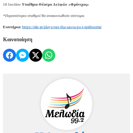
18 Ιουλίου
Υπαίθριο Θέατρο Δελφών «Φρύνιχος»
*Περισσότεροι σταθμοί θα ανακοινωθούν σύντομα.
Εισιτήρια:
https://nkt.gr/plays/ego-tha-sas-ta-po-i-epitheorisi/
Κοινοποίηση