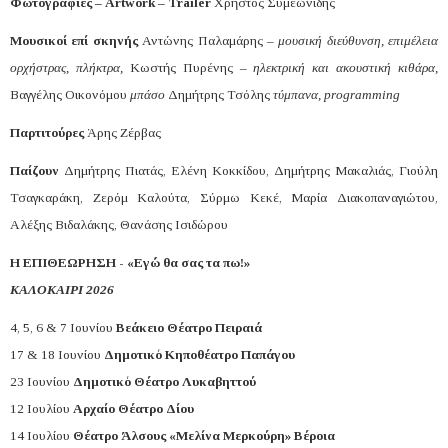
Φωτογραφίες – Artwork – Trailer
Χρήστος Συμεωνίδης
Μουσικοί επί σκηνής
Αντώνης Παλαμάρης
– μουσική διεύθυνση, επιμέλεια
ορχήστρας, πλήκτρα,
Κωστής Πυρένης –
ηλεκτρική και ακουστική κιθάρα,
Βαγγέλης Οικονόμου
μπάσο
Δημήτρης Τσόλης
τύμπανα, programming
Παρτιτούρες
Άρης Ζέρβας
Παίζουν
Δημήτρης Πιατάς, Ελένη Κοκκίδου, Δημήτρης Μακαλιάς, Γιούλη
Τσαγκαράκη, Ζερόμ Καλούτα, Σύρμω Κεκέ, Μαρία Διακοπαναγιώτου,
Αλέξης Βιδαλάκης, Θανάσης Ισιδώρου
Η ΕΠΙΘΕΩΡΗΣΗ - «Εγώ θα σας τα πω!»
ΚΑΛΟΚΑΙΡΙ 2026
4, 5, 6 & 7 Ιουνίου
Βεάκειο Θέατρο Πειραιά
17 & 18 Ιουνίου
Δημοτικό Κηποθέατρο Παπάγου
23 Ιουνίου
Δημοτικό Θέατρο Λυκαβηττού
12 Ιουλίου
Αρχαίο Θέατρο Δίου
14 Ιουλίου
Θέατρο Άλσους «Μελίνα Μερκούρη» Βέροια