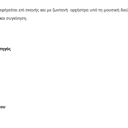
αφήγείται επί σκηνής και με ζωντανή ορχήστρα υπό τη μουσική δι
 και συγκίνηση.
ατηγός
δου