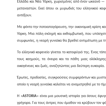
Ελλάδα και Νέα Υόρκη, χωρισμένες από έναν ωκεανό — κ
μεταναστών. Εκεί όπου οι μυρωδιές του ελληνικού καφέ
αντέξουν.
Με φόντο την ποτοαπαγόρευση, την οικονομική κρίση και
Υόρκη. Μια πόλη σκληρή και εκθαμβωτική, που υπόσχετα
συμφωνίες, η νεαρή γυναίκα θα βρεθεί αντιμέτωπη με την
Το ελληνικό καφενείο γίνεται το καταφύγιό της. Ένας τ
τους καημούς, τα όνειρα και τα πάθη μιας ολόκληρ
οικογένειες και ζωές, αναζητώντας μια δεύτερη ευκαιρία.
Έρωτες, προδοσίες, συγκρούσεις συμφερόντων και μυστι
οποίο η νεαρή γυναίκα καλείται να αναμετρηθεί με το τί
Η «
A
STORIA
»
είναι μια μουσική ιστορία για όσους έφυγ
γρήγορα. Για τους άντρες που έμαθαν να κρύβουν τον φόβ