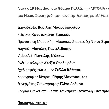
Από τις
19 Μαρτίου
, στο
Θέατρο Παλλάς
, η «
A
STORIA
»
του
Νίκου Στρατηγού
, τον πόνο της ξενιτιάς με αλήθεια
Σκηνοθεσία:
Βασίλης Μαυρογεωργίου
Κείμενο:
Κωνσταντίνος Σαμαράς
Πρωτότυπη Μουσική – Μουσικές Διασκευές:
Νίκος Στρ
Σκηνικά:
Μανόλης Παντελιδάκης
Video
Art
:
Παντελής Μάκκας
Ενδυματολόγος:
Αλεξία Θεοδωράκη
Σχεδιασμός φωτισμών:
Στέλλα Κάλτσου
Χορογραφία/ Κίνηση:
Πάρης Μαντόπουλος
Συνεργάτης Σκηνογράφος:
Ελίνα Δράκου
Βοηθοί Σκηνοθέτη:
Ελένη Τσιναρέλη, Ανατολή Τσελαρί
Πρωταγωνιστούν: