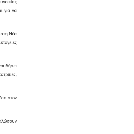
υνοικίας
ι για να
 στη Νέα
υπόγειες
γουδήσει
ατρίδες,
έσα στον
γαλώσουν