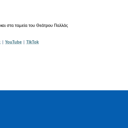
|και στα ταμεία του Θεάτρου
Παλλάς
k
|
YouTube
|
TikTok