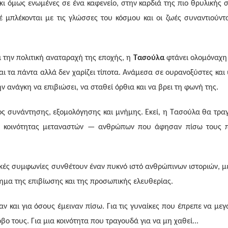
ι όμως ενωμένες σε ένα καφενείο, στην καρδιά της πιο θρυλικής σ
 μπλέκονται με τις γλώσσες του κόσμου και οι ζωές συναντιούντα
 την πολιτική αναταραχή της εποχής, η
Τασούλα
φτάνει ολομόναχη
ι τα πάντα αλλά δεν χαρίζει τίποτα. Ανάμεσα σε ουρανοξύστες και 
 ανάγκη να επιβιώσει, να σταθεί όρθια και να βρει τη φωνή της.
όπος συνάντησης, εξομολόγησης και μνήμης. Εκεί, η Τασούλα θα τρα
ης κοινότητας μεταναστών — ανθρώπων που άφησαν πίσω τους π
κές συμφωνίες συνθέτουν έναν πυκνό ιστό ανθρώπινων ιστοριών, μ
μημα της επιβίωσης και της προσωπικής ελευθερίας.
αν και για όσους έμειναν πίσω. Για τις γυναίκες που έπρεπε να με
ο τους. Για μια κοινότητα που τραγουδά για να μη χαθεί...